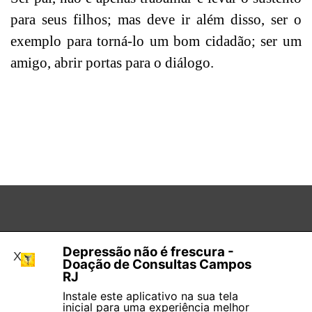
para seus filhos; mas deve ir além disso, ser o
exemplo para torná-lo um bom cidadão; s
er um
amigo, abrir portas para o diálogo.
Projeto Anjo de Ferro. -
Combater a indiferença, fazer
Depressão não é frescura -
X
com que as pessoas fiquem BEM. -
Falar com Pai do
Doação de Consultas Campos
RJ
Ayronn
WhatsApp
Política
|
Informações
Voltar para o conteúdo
Instale este aplicativo na sua tela
inicial para uma experiência melhor