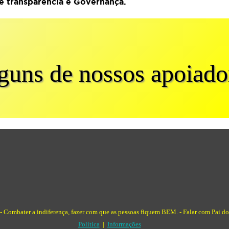
e transparência e Governança.
guns de nossos apoiado
 -
Combater a indiferença, fazer com que as pessoas fiquem BEM. -
Falar com Pai d
Política
|
Informações