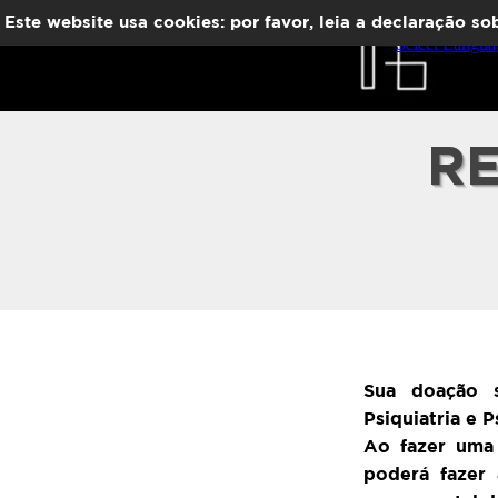
Ir para o conteúdo
Este website usa cookies: por favor, leia a declaração s
Pular menu
Select Langua
RE
Sua doação s
Psiquiatria e 
Ao fazer uma
poderá fazer 