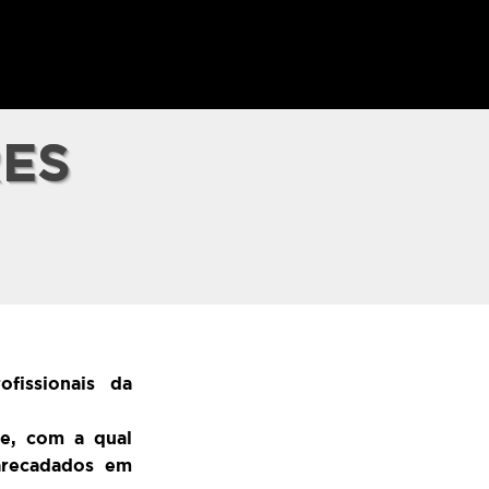
RES
fissionais da
e, com a qual
 arecadados em