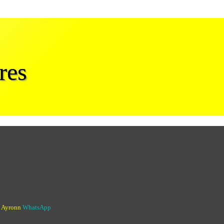
res
o Ayronn
WhatsApp